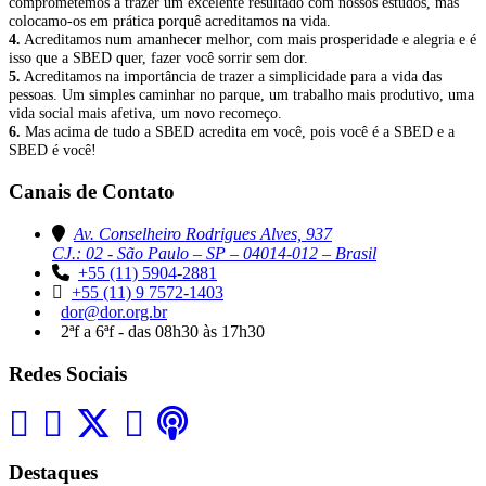
comprometemos a trazer um excelente resultado com nossos estudos, mas
colocamo-os em prática porquê acreditamos na vida.
4.
Acreditamos num amanhecer melhor, com mais prosperidade e alegria e é
isso que a SBED quer, fazer você sorrir sem dor.
5.
Acreditamos na importância de trazer a simplicidade para a vida das
pessoas. Um simples caminhar no parque, um trabalho mais produtivo, uma
vida social mais afetiva, um novo recomeço.
6.
Mas acima de tudo a SBED acredita em você, pois você é a SBED e a
SBED é você!
Canais de Contato
Av. Conselheiro Rodrigues Alves, 937
CJ.: 02 - São Paulo – SP – 04014-012 – Brasil
+55 (11) 5904-2881
+55 (11) 9 7572-1403
dor@dor.org.br
2ªf a 6ªf - das 08h30 às 17h30
Redes Sociais
Destaques