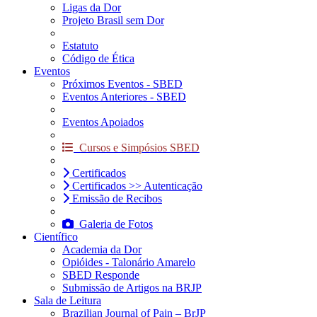
Ligas da Dor
Projeto Brasil sem Dor
Estatuto
Código de Ética
Eventos
Próximos Eventos - SBED
Eventos Anteriores - SBED
Eventos Apoiados
Cursos e Simpósios SBED
Certificados
Certificados >> Autenticação
Emissão de Recibos
Galeria de Fotos
Científico
Academia da Dor
Opióides - Talonário Amarelo
SBED Responde
Submissão de Artigos na BRJP
Sala de Leitura
Brazilian Journal of Pain – BrJP