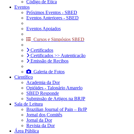
Código de Ética
Eventos
Próximos Eventos - SBED
Eventos Anteriores - SBED
Eventos Apoiados
Cursos e Simpósios SBED
Certificados
Certificados >> Autenticação
Emissão de Recibos
Galeria de Fotos
Científico
Academia da Dor
Opióides - Talonário Amarelo
SBED Responde
Submissão de Artigos na BRJP
Sala de Leitura
Brazilian Journal of Pain – BrJP
Jornal dos Comitês
Jornal da Dor
Revista da Dor
Área Pública