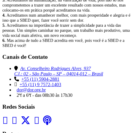
3.
Acreditamos na humanização, na valorização de vida, pois não só nos
comprometemos a trazer um excelente resultado com nossos estudos, mas
colocamo-os em prática porquê acreditamos na vida.
4.
Acreditamos num amanhecer melhor, com mais prosperidade e alegria e é
isso que a SBED quer, fazer você sorrir sem dor.
5.
Acreditamos na importância de trazer a simplicidade para a vida das
pessoas. Um simples caminhar no parque, um trabalho mais produtivo, uma
vida social mais afetiva, um novo recomeço.
6.
Mas acima de tudo a SBED acredita em você, pois você é a SBED e a
SBED é você!
Canais de Contato
Av. Conselheiro Rodrigues Alves, 937
CJ.: 02 - São Paulo – SP – 04014-012 – Brasil
+55 (11) 5904-2881
+55 (11) 9 7572-1403
dor@dor.org.br
2ªf a 6ªf - das 08h30 às 17h30
Redes Sociais