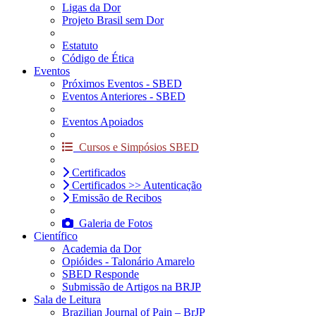
Ligas da Dor
Projeto Brasil sem Dor
Estatuto
Código de Ética
Eventos
Próximos Eventos - SBED
Eventos Anteriores - SBED
Eventos Apoiados
Cursos e Simpósios SBED
Certificados
Certificados >> Autenticação
Emissão de Recibos
Galeria de Fotos
Científico
Academia da Dor
Opióides - Talonário Amarelo
SBED Responde
Submissão de Artigos na BRJP
Sala de Leitura
Brazilian Journal of Pain – BrJP