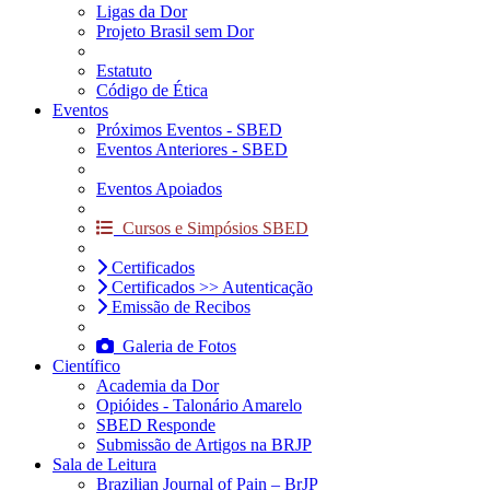
Ligas da Dor
Projeto Brasil sem Dor
Estatuto
Código de Ética
Eventos
Próximos Eventos - SBED
Eventos Anteriores - SBED
Eventos Apoiados
Cursos e Simpósios SBED
Certificados
Certificados >> Autenticação
Emissão de Recibos
Galeria de Fotos
Científico
Academia da Dor
Opióides - Talonário Amarelo
SBED Responde
Submissão de Artigos na BRJP
Sala de Leitura
Brazilian Journal of Pain – BrJP