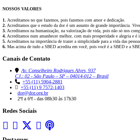
NOSSOS VALORES
1.
Acreditamos no que fazemos, pois fazemos com amor e dedicação.
2.
Acreditamos que o estudo da dor é um assunto de grande importância. Viver 
3.
Acreditamos na humanização, na valorização de vida, pois não só nos comp
4.
Acreditamos num amanhecer melhor, com mais prosperidade e alegria e é is
5.
Acreditamos na importância de trazer a simplicidade para a vida das pess
6.
Mas acima de tudo a SBED acredita em você, pois você é a SBED e a SB
Canais de Contato
Av. Conselheiro Rodrigues Alves, 937
CJ.: 02 - São Paulo – SP – 04014-012 – Brasil
+55 (11) 5904-2881
+55 (11) 9 7572-1403
dor@dor.org.br
2ªf a 6ªf - das 08h30 às 17h30
Redes Sociais
Destaques