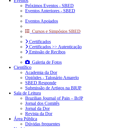
Eventos
Próximos Eventos - SBED
Eventos Anteriores - SBED
Eventos Apoiados
Cursos e Simpósios SBED
Certificados
Certificados >> Autenticação
Emissão de Recibos
Galeria de Fotos
Científico
Academia da Dor
Opióides - Talonário Amarelo
SBED Responde
Submissão de Artigos na BRJP
Sala de Leitura
Brazilian Journal of Pain – BrJP
Jornal dos Comitês
Jornal da Dor
Revista da Dor
Área Pública
Dúvidas frequentes