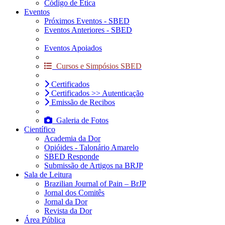
Código de Ética
Eventos
Próximos Eventos - SBED
Eventos Anteriores - SBED
Eventos Apoiados
Cursos e Simpósios SBED
Certificados
Certificados >> Autenticação
Emissão de Recibos
Galeria de Fotos
Científico
Academia da Dor
Opióides - Talonário Amarelo
SBED Responde
Submissão de Artigos na BRJP
Sala de Leitura
Brazilian Journal of Pain – BrJP
Jornal dos Comitês
Jornal da Dor
Revista da Dor
Área Pública