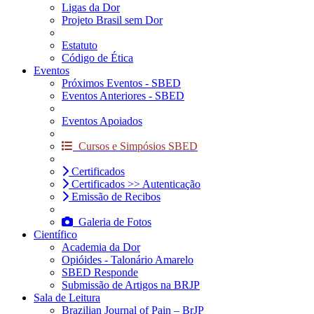
Ligas da Dor
Projeto Brasil sem Dor
Estatuto
Código de Ética
Eventos
Próximos Eventos - SBED
Eventos Anteriores - SBED
Eventos Apoiados
Cursos e Simpósios SBED
Certificados
Certificados >> Autenticação
Emissão de Recibos
Galeria de Fotos
Científico
Academia da Dor
Opióides - Talonário Amarelo
SBED Responde
Submissão de Artigos na BRJP
Sala de Leitura
Brazilian Journal of Pain – BrJP