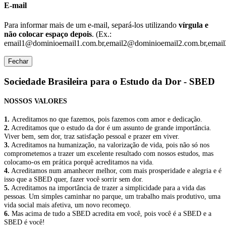
E-mail
Para informar mais de um e-mail, separá-los utilizando
vírgula e
não colocar espaço depois
. (Ex.:
email1@dominioemail1.com.br,email2@dominioemail2.com.br,email
Fechar
Sociedade Brasileira para o Estudo da Dor - SBED
NOSSOS VALORES
1.
Acreditamos no que fazemos, pois fazemos com amor e dedicação.
2.
Acreditamos que o estudo da dor é um assunto de grande importância.
Viver bem, sem dor, traz satisfação pessoal e prazer em viver.
3.
Acreditamos na humanização, na valorização de vida, pois não só nos
comprometemos a trazer um excelente resultado com nossos estudos, mas
colocamo-os em prática porquê acreditamos na vida.
4.
Acreditamos num amanhecer melhor, com mais prosperidade e alegria e é
isso que a SBED quer, fazer você sorrir sem dor.
5.
Acreditamos na importância de trazer a simplicidade para a vida das
pessoas. Um simples caminhar no parque, um trabalho mais produtivo, uma
vida social mais afetiva, um novo recomeço.
6.
Mas acima de tudo a SBED acredita em você, pois você é a SBED e a
SBED é você!