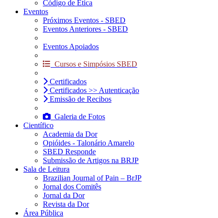
Código de Ética
Eventos
Próximos Eventos - SBED
Eventos Anteriores - SBED
Eventos Apoiados
Cursos e Simpósios SBED
Certificados
Certificados >> Autenticação
Emissão de Recibos
Galeria de Fotos
Científico
Academia da Dor
Opióides - Talonário Amarelo
SBED Responde
Submissão de Artigos na BRJP
Sala de Leitura
Brazilian Journal of Pain – BrJP
Jornal dos Comitês
Jornal da Dor
Revista da Dor
Área Pública