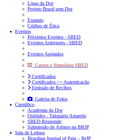
Ligas da Dor
Projeto Brasil sem Dor
Estatuto
Código de Ética
Eventos
Próximos Eventos - SBED
Eventos Anteriores - SBED
Eventos Apoiados
Cursos e Simpósios SBED
Certificados
Certificados >> Autenticação
Emissão de Recibos
Galeria de Fotos
Científico
Academia da Dor
Opióides - Talonário Amarelo
SBED Responde
Submissão de Artigos na BRJP
Sala de Leitura
Brazilian Journal of Pain – BrJP